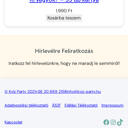
1.990
Ft
Kosárba teszem
Hírlevélre Feliratkozás
Iratkozz fel hírlevelünkre, hogy ne maradj le semmiről!
© Kvíz Party 2021
+36 20 669 2158
info@kviz-party.hu
Adatkezelési tájékoztató
ÁSZF
Elállási Tájékoztató
Impresszum
Facebo
Insta
Tik
Kapcsolat