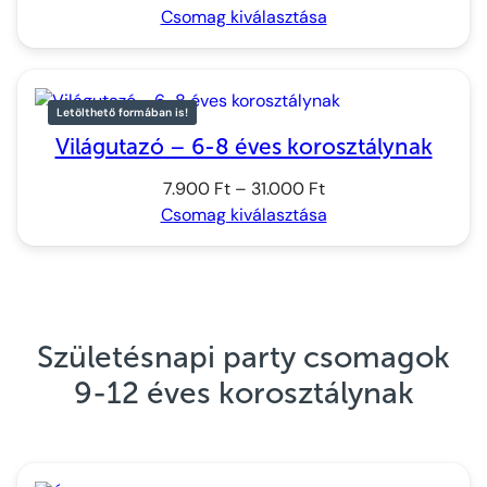
7.900 Ft
Csomag kiválasztása
–
31.000 Ft
Letölthető formában is!
Világutazó – 6-8 éves korosztálynak
Ártartomány:
7.900
Ft
–
31.000
Ft
7.900 Ft
Csomag kiválasztása
–
31.000 Ft
Születésnapi party csomagok
9-12 éves korosztálynak