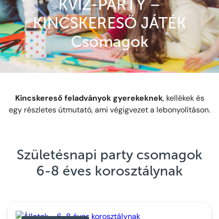
KVÍZ-PARTY –
KINCSKERESŐ JÁTÉK
Csomagok
Kincskereső feladványok gyerekeknek
, kellékek és
egy részletes útmutató, ami végigvezet a lebonyolításon.
Születésnapi party csomagok
6-8 éves korosztálynak