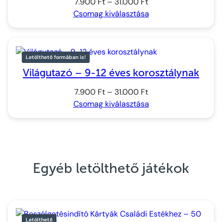
Ártartomány:
7.900
Ft
–
31.000
Ft
7.900 Ft
Csomag kiválasztása
–
31.000 Ft
Letölthető formában is!
Világutazó – 9-12 éves korosztálynak
Ártartomány:
7.900
Ft
–
31.000
Ft
7.900 Ft
Csomag kiválasztása
–
31.000 Ft
Egyéb letölthető játékok
Letölthető