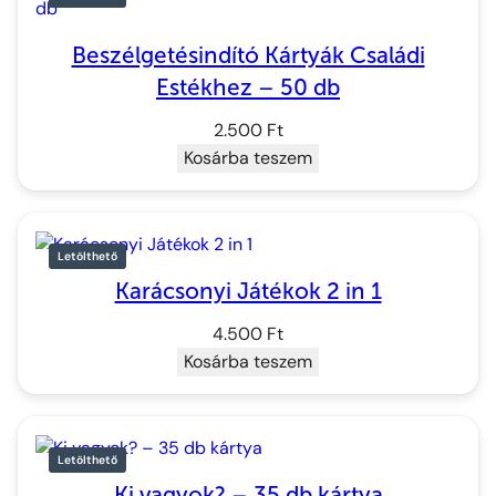
Beszélgetésindító Kártyák Családi
Estékhez – 50 db
2.500
Ft
Kosárba teszem
Letölthető
Karácsonyi Játékok 2 in 1
4.500
Ft
Kosárba teszem
Letölthető
Ki vagyok? – 35 db kártya