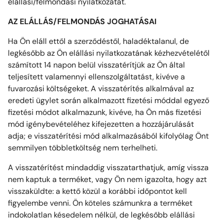
elállási/felmondási nyilatkozatát.
AZ ELÁLLÁS/FELMONDÁS JOGHATÁSAI
Ha Ön eláll ettől a szerződéstől, haladéktalanul, de
legkésőbb az Ön elállási nyilatkozatának kézhezvételétől
számított 14 napon belül visszatérítjük az Ön által
teljesített valamennyi ellenszolgáltatást, kivéve a
fuvarozási költségeket. A visszatérítés alkalmával az
eredeti ügylet során alkalmazott fizetési móddal egyező
fizetési módot alkalmazunk, kivéve, ha Ön más fizetési
mód igénybevételéhez kifejezetten a hozzájárulását
adja; e visszatérítési mód alkalmazásából kifolyólag Önt
semmilyen többletköltség nem terhelheti.
A visszatérítést mindaddig visszatarthatjuk, amíg vissza
nem kaptuk a terméket, vagy Ön nem igazolta, hogy azt
visszaküldte: a kettő közül a korábbi időpontot kell
figyelembe venni. Ön köteles számunkra a terméket
indokolatlan késedelem nélkül, de legkésőbb elállási