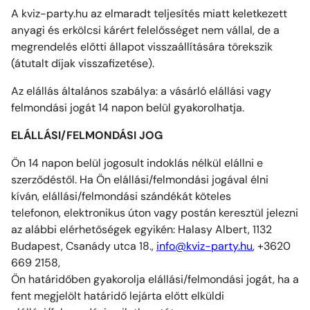
A kviz-party.hu az elmaradt teljesítés miatt keletkezett
anyagi és erkölcsi kárért felelősséget nem vállal, de a
megrendelés előtti állapot visszaállítására törekszik
(átutalt díjak visszafizetése).
Az elállás általános szabálya: a vásárló elállási vagy
felmondási jogát 14 napon belül gyakorolhatja.
ELÁLLÁSI/FELMONDÁSI JOG
Ön 14 napon belül jogosult indoklás nélkül elállni e
szerződéstől. Ha Ön elállási/felmondási jogával élni
kíván, elállási/felmondási szándékát köteles
telefonon, elektronikus úton vagy postán keresztül jelezni
az alábbi elérhetőségek egyikén: Halasy Albert, 1132
Budapest, Csanády utca 18.,
info@kviz-party.hu
, +3620
669 2158,
Ön határidőben gyakorolja elállási/felmondási jogát, ha a
fent megjelölt határidő lejárta előtt elküldi