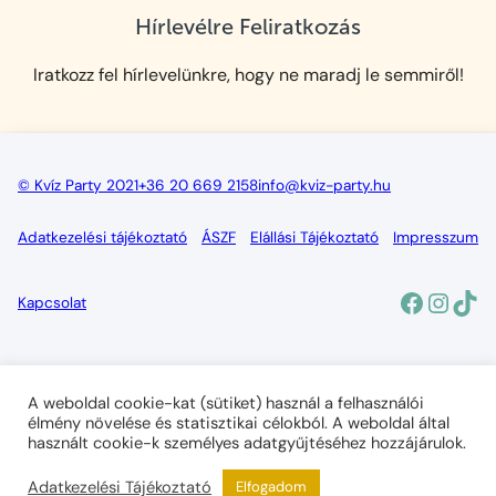
Hírlevélre Feliratkozás
Iratkozz fel hírlevelünkre, hogy ne maradj le semmiről!
© Kvíz Party 2021
+36 20 669 2158
info@kviz-party.hu
Adatkezelési tájékoztató
ÁSZF
Elállási Tájékoztató
Impresszum
Facebo
Insta
Tik
Kapcsolat
A weboldal cookie-kat (sütiket) használ a felhasználói
élmény növelése és statisztikai célokból. A weboldal által
használt cookie-k személyes adatgyűjtéséhez hozzájárulok.
A vállalkozás létrehozását és fejlesztését a Vállalkozó Start II.
Program keretében az Ofa Nonprofit Kft. támogatta. A támogatás
Adatkezelési Tájékoztató
Elfogadom