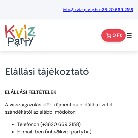
Ugrás
info@kviz-party.hu
+36 20 669 2158
a
tartalomhoz
0 Ft
Elállási tájékoztató
ELÁLLÁSI FELTÉTELEK
A visszaigazolás előtt díjmentesen elállhat vételi
szándékától az alábbi módokon:
Telefonon (+3620 669 2158)
E-mail-ben (info@kviz-party.hu)