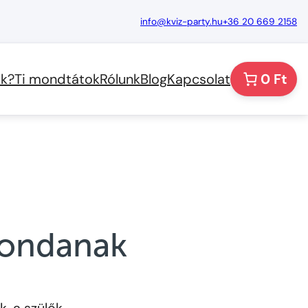
info@kviz-party.hu
+36 20 669 2158
k?
Ti mondtátok
Rólunk
Blog
Kapcsolat
0 Ft
mondanak