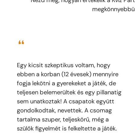
Nézd meg, hogyan értékelik a Kvíz Part
megkönnyebbüln
❝
Egy kicsit szkeptikus voltam, hogy
ebben a korban (12 évesek) mennyire
fogja lekötni a gyerekeket a játék, de
teljesen belemerültek és egy pillanatig
sem unatkoztak! A csapatok együtt
gondolkodtak, nevettek. A csomag
tartalma szuper, teljeskörű, még a
szülők figyelmét is felkeltette a játék.