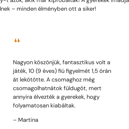
y-t azok, akik már kipróbálták! A gyerekek imádjá
ek – minden élményben ott a siker!
❝
Nagyon köszönjük, fantasztikus volt a
játék, 10 (9 éves) fiú figyelmét 1,5 órán
át lekötötte. A csomaghoz még
csomagolhatnátok füldugót, mert
annyira élvezték a gyerekek, hogy
folyamatosan kiabáltak.
– Martina