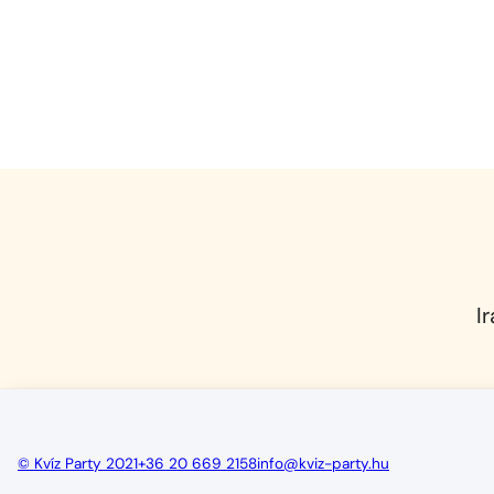
I
© Kvíz Party 2021
+36 20 669 2158
info@kviz-party.hu