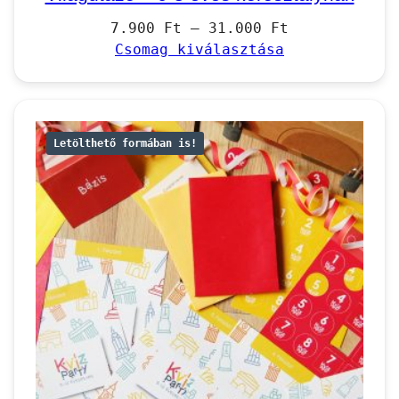
Ártartomány:
7.900
Ft
–
31.000
Ft
7.900 Ft
Csomag kiválasztása
–
31.000 Ft
Letölthető formában is!