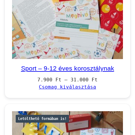
Sport – 9-12 éves korosztálynak
Ártartomány:
7.900
Ft
–
31.000
Ft
7.900 Ft
Csomag kiválasztása
–
31.000 Ft
Letölthető formában is!