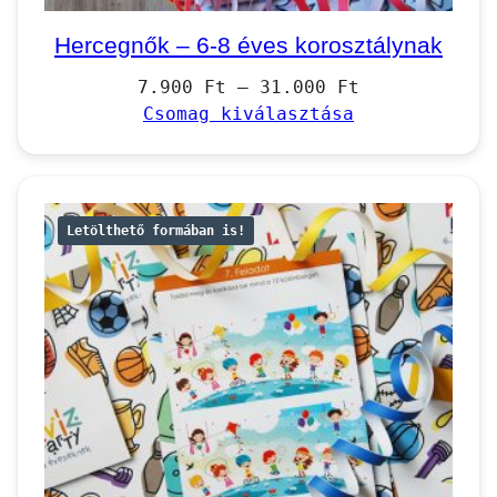
Hercegnők – 6-8 éves korosztálynak
Ártartomány:
7.900
Ft
–
31.000
Ft
7.900 Ft
Csomag kiválasztása
–
31.000 Ft
Letölthető formában is!