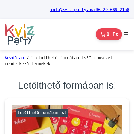
Ugrás
info@kviz-party.hu
+36 20 669 2158
a
tartalomhoz
0 Ft
Kezdőlap
/ “Letölthető formában is!” címkével
rendelkező termékek
Letölthető formában is!
Letölthető formában is!