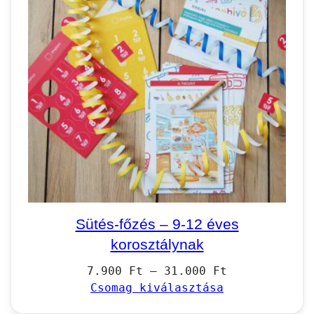
Sütés-főzés – 9-12 éves
korosztálynak
Ártartomány:
7.900
Ft
–
31.000
Ft
7.900 Ft
Csomag kiválasztása
–