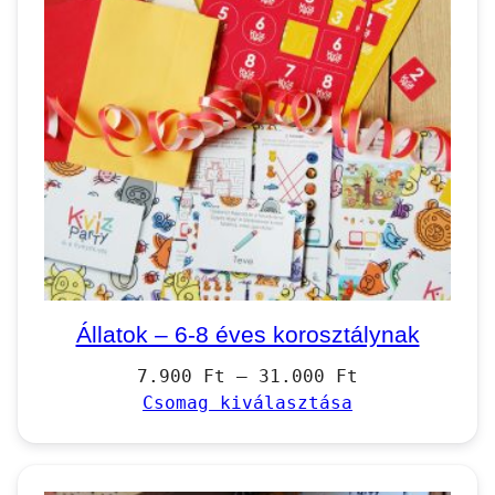
Állatok – 6-8 éves korosztálynak
Ártartomány:
7.900
Ft
–
31.000
Ft
7.900 Ft
Csomag kiválasztása
–
31.000 Ft