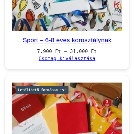
Sport – 6-8 éves korosztálynak
Ártartomány:
7.900
Ft
–
31.000
Ft
7.900 Ft
Csomag kiválasztása
–
31.000 Ft
Letölthető formában is!