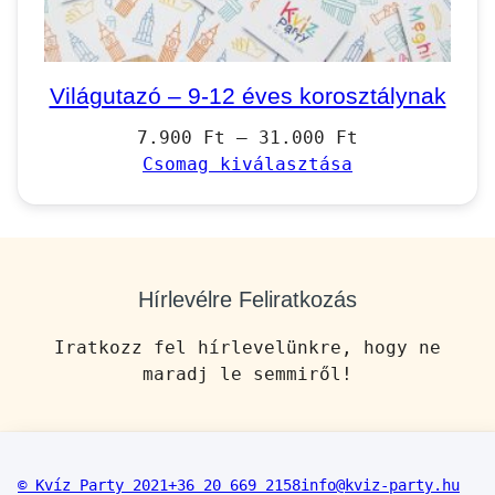
Világutazó – 9-12 éves korosztálynak
Ártartomány:
7.900
Ft
–
31.000
Ft
7.900 Ft
Csomag kiválasztása
–
31.000 Ft
Hírlevélre Feliratkozás
Iratkozz fel hírlevelünkre, hogy ne
maradj le semmiről!
© Kvíz Party 2021
+36 20 669 2158
info@kviz-party.hu