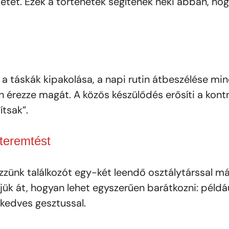
etet. Ezek a történetek segítenek neki abban, ho
 a táskák kipakolása, a napi rutin átbeszélése mi
érezze magát. A közös készülődés erősíti a kontro
tsak”.
tteremtést
zzünk találkozót egy-két leendő osztálytárssal má
ük át, hogyan lehet egyszerűen barátkozni: példá
 kedves gesztussal.