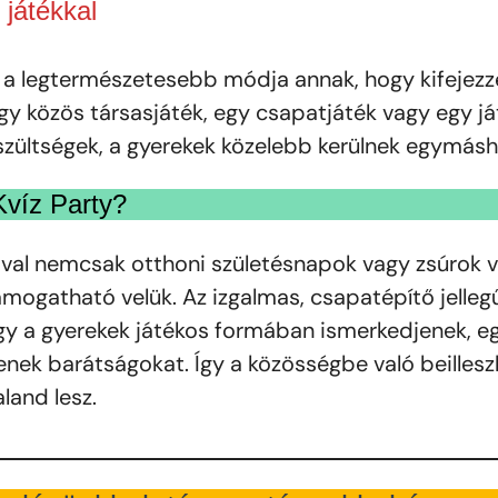
 játékkal
k a legtermészetesebb módja annak, hogy kifejez
gy közös társasjáték, egy csapatjáték vagy egy já
zültségek, a gyerekek közelebb kerülnek egymásh
Kvíz Party?
ival nemcsak otthoni születésnapok vagy zsúrok 
mogatható velük. Az izgalmas, csapatépítő jellegű
gy a gyerekek játékos formában ismerkedjenek, e
enek barátságokat. Így a közösségbe való beilles
land lesz.