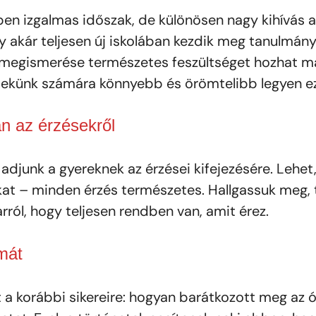
en izgalmas időszak, de különösen nagy kihívás a
gy akár teljesen új iskolában kezdik meg tanulmány
k megismerése természetes feszültséget hozhat ma
mekünk számára könnyebb és örömtelibb legyen e
an az érzésekről
adjunk a gyereknek az érzései kifejezésére. Lehet,
at – minden érzés természetes. Hallgassuk meg, t
rról, hogy teljesen rendben van, amit érez.
mát
 a korábbi sikereire: hogyan barátkozott meg az