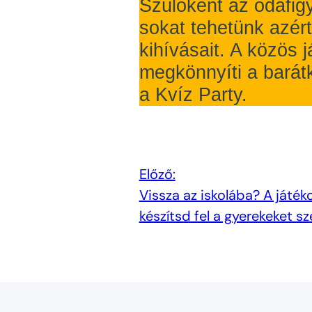
Szülőként az odafig
sokat tehetünk azé
kihívásait. A közös 
megkönnyíti a barátk
a Kvíz Party.
Előző:
Vissza az iskolába? A játéko
készítsd fel a gyerekeket s