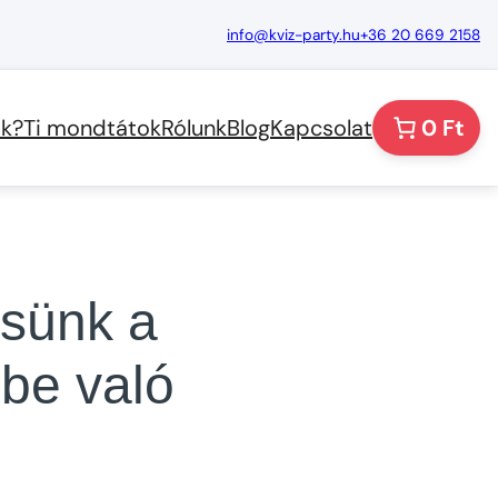
info@kviz-party.hu
+36 20 669 2158
k?
Ti mondtátok
Rólunk
Blog
Kapcsolat
0 Ft
tsünk a
be való