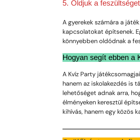
5. Oldjuk a feszültséget
A gyerekek számára a játé
kapcsolatokat építsenek. E
könnyebben oldódnak a fes
Hogyan segít ebben a 
A Kvíz Party játékcsomagja
hanem az iskolakezdés is tá
lehetőséget adnak arra, ho
élményeken keresztül építs
kihívás, hanem egy közös ka