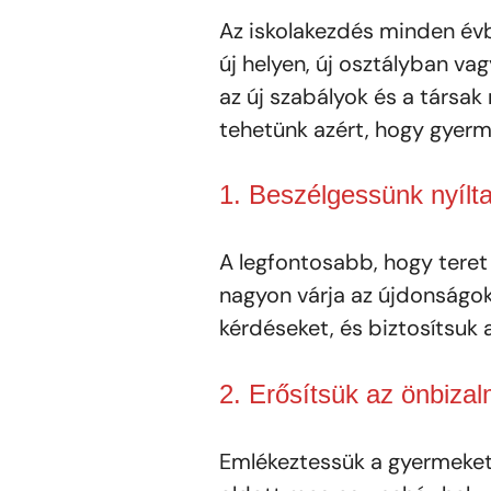
Az iskolakezdés minden évb
új helyen, új osztályban va
az új szabályok és a társa
tehetünk azért, hogy gyer
1. Beszélgessünk nyílt
A legfontosabb, hogy teret 
nagyon várja az újdonságok
kérdéseket, és biztosítsuk a
2. Erősítsük az önbizal
Emlékeztessük a gyermeket