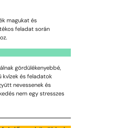
zék magukat és
tékos feladat során
oz.
válnak gördülékenyebbé,
 kvízek és feladatok
gyütt nevessenek és
zkedés nem egy stresszes