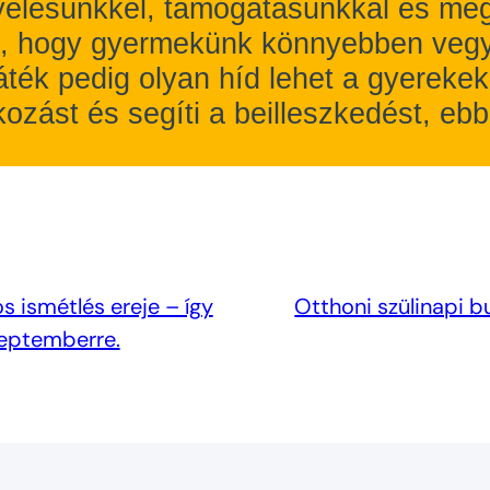
yelésünkkel, támogatásunkkal és meg
rt, hogy gyermekünk könnyebben vegy
játék pedig olyan híd lehet a gyereke
ozást és segíti a beilleszkedést, ebb
s ismétlés ereje – így
Otthoni szülinapi b
zeptemberre.