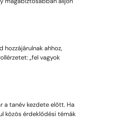
gy magabiztosabban álljon
nd hozzájárulnak ahhoz,
llérzetet: „fel vagyok
r a tanév kezdete előtt. Ha
ul közös érdeklődési témák