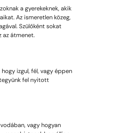
zoknak a gyerekeknek, akik
aikat. Az ismeretlen közeg,
gával. Szülőként sokat
z az átmenet.
 hogy izgul, fél, vagy éppen
együnk fel nyitott
 óvodában, vagy hogyan