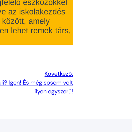
felelő eszközökkel
e az iskolakezdés
k között, amely
en lehet remek társ,
Következő:
uli? Igen! És még sosem volt
ilyen egyszerű!