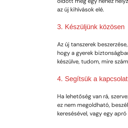
oldott meg egy nehéz helyz
az új kihívások elé.
3. Készüljünk közösen
Az új tanszerek beszerzése,
hogy a gyerek biztonságban 
készülve, tudom, mire számí
4. Segítsük a kapcsola
Ha lehetőség van rá, szerve
ez nem megoldható, beszélj
keresésével, vagy egy apró