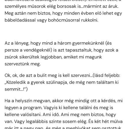
személyes műsorok elég borsosak is…mármint az áruk.
Meg aztán nem biztos, hogy minden évben elő lehet egy
bábelőadással vagy bohócműsorral rukkolni.
Az a lényeg, hogy mind a három gyermekünknél (és
persze a vendégeknél) is azt tapasztaltuk, hogy azok a
zsúrok sikerültek legjobban, amiket mi magunk
szerveztünk meg.
Ok, ok, de azt a bulit meg is kell szervezni…(lásd feljebb:
„Közeledik a gyerek szülinapja, de még nem találtam ki
semmit…!”
)
Ha a helyszín megvan, akkor még mindig ott a kérdés, mi
legyen a program. Vagyis ki kellene találni és meg is
kellene valósítani. Ami idő. Ami meg nem biztos, hogy
van. Vagy legalábbis szinte sosem elég. És két hét múlva
már itt a nagy nap…és még a meghívókat sem osztottuk