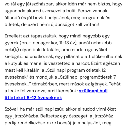
voltál egy játszóházban, akkor idén már nem biztos, hogy
ugyanoda akarod szervezni a bulit. Persze vannak
állandó és jól bevált helyszínek, meg programok és
ötletek, de azért némi újdonságot kell virítani!
Emellett azt tapasztaltuk, hogy minél nagyobb egy
gyerek (pre-teenager kor, 11-13 év), annál nehezebb
neki(k) olyan bulit kitalálni, ami minden igényüket
kielégíti…ha unatkoznak, egy pillanat alatt előkerülhetnek
a kütyük és már el is vesztetted a harcot. Ezért egészen
mást kell kitalálni a „
Szülinapi program ötletek 12
éveseknek
” és mondjuk a „Szülinapi programötletek 7
éveseknek…” témakörben, mert mások az igények. Tehát
a lecke fel van adva; amit keresünk:
szülinapi buli
ötleteket 6-12 éveseknek
Szóval, ha már szülinapi zsúr, akkor el tudod vinni őket
egy játszóházba. Befizetsz egy összeget, a játszóház
pedig rendelkezésetekre bocsájtja a helyszínt, meg