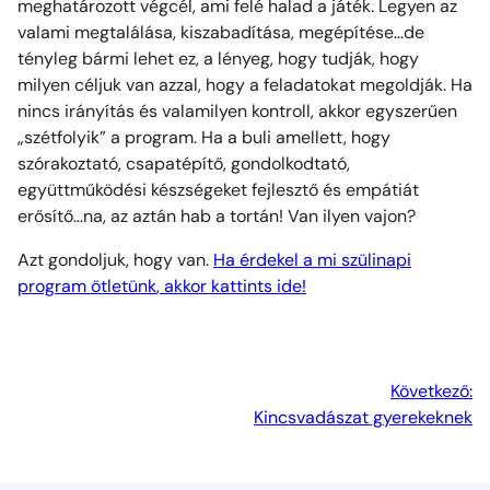
meghatározott végcél, ami felé halad a játék. Legyen az
valami megtalálása, kiszabadítása, megépítése…de
tényleg bármi lehet ez, a lényeg, hogy tudják, hogy
milyen céljuk van azzal, hogy a feladatokat megoldják. Ha
nincs irányítás és valamilyen kontroll, akkor egyszerűen
„szétfolyik” a program. Ha a buli amellett, hogy
szórakoztató, csapatépítő, gondolkodtató,
együttműködési készségeket fejlesztő és empátiát
erősítő…na, az aztán hab a tortán! Van ilyen vajon?
Azt gondoljuk, hogy van.
Ha érdekel a mi
szülinapi
program ötletünk
, akkor kattints ide!
Következő:
Kincsvadászat gyerekeknek