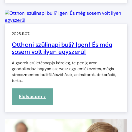
szervezz
otthoni
kincsvadászatot
gyerekeknek?
2025.11.07.
Otthoni szülinapi buli? Igen! És még
sosem volt ilyen egyszerű!
A gyerek születésnapja közeleg, te pedig azon
gondolkodsz, hogyan szervezz egy emlékezetes, mégis
stresszmentes bulit?Játszóházak, animátorok, dekoráció,
torta,…
:
Elolvasom >
Otthoni
szülinapi
buli?
Igen!
És