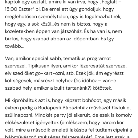
kaptok egy asztalt, amire ki van írva, hogy „Foglalt –
15:00 Eszter” pl. De emellett úgy gondoljuk, hogy
meglehetősen személytelen, úgy is fogalmazhatnék,
hogy egy, a sok közül…és nem is biztos, hogy a
közeletekben éppen van játszóház. És ha van is, nem
biztos, hogy szabad abban az időpontban. És így
tovább…
Van, amikor speciálisabb, tematikus programot
szervezel. Tipikusan ilyen, amikor lézercsatát szervezel,
elviszed őket go-kart-ozni, stb. Ezek jók, ám egyrészt
költségesek, másrészt helyhez (és időhöz – van-e
szabad hely, amikor a bulit tartanánk?) kötöttek.
Mi kipróbáltuk azt is, hogy képzett bohócot, egy másik
évben pedig a Budapesti Bábszínház művészét hívtuk el,
szülinapozni. Mindkét party jól sikerült, de ezek is komoly
előkészületet igényeltek (emlékszem, hogy három kör
volt, mire a második emeleti lakásba fel tudtam cipelni a
bábművésznő szükséges felszerelését). Emellett ezek, a