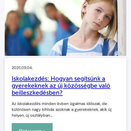
még
sosem
volt
ilyen
egyszerű!
2025.09.04.
Iskolakezdés: Hogyan segítsünk a
gyerekeknek az új közösségbe való
beilleszkedésben?
Az iskolakezdés minden évben izgalmas időszak, de
különösen nagy kihívás azoknak a gyerekeknek, akik új
helyen, új osztályban…
: