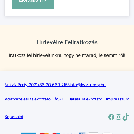
Elolvasom >
Iskolakezdés:
Hogyan
segítsünk
a
gyerekeknek
Hírlevélre Feliratkozás
az
új
Iratkozz fel hírlevelünkre, hogy ne maradj le semmiről!
közösségbe
való
beilleszkedésben?
© Kvíz Party 2021
+36 20 669 2158
info@kviz-party.hu
Adatkezelési tájékoztató
ÁSZF
Elállási Tájékoztató
Impresszum
Facebo
Insta
Tik
Kapcsolat