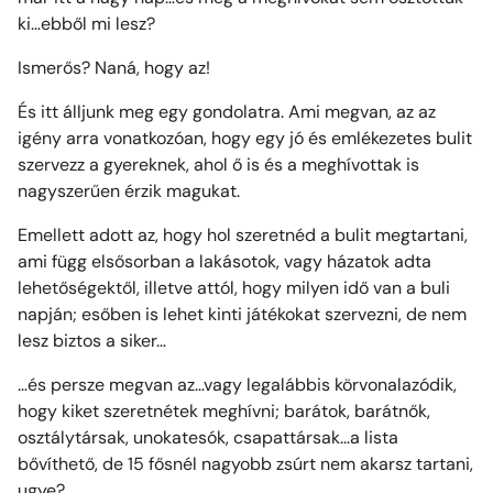
ki…ebből mi lesz?
Ismerős? Naná, hogy az!
És itt álljunk meg egy gondolatra. Ami megvan, az az
igény arra vonatkozóan, hogy egy jó és emlékezetes bulit
szervezz a gyereknek, ahol ő is és a meghívottak is
nagyszerűen érzik magukat.
Emellett adott az, hogy hol szeretnéd a bulit megtartani,
ami függ elsősorban a lakásotok, vagy házatok adta
lehetőségektől, illetve attól, hogy milyen idő van a buli
napján; esőben is lehet kinti játékokat szervezni, de nem
lesz biztos a siker…
…és persze megvan az…vagy legalábbis körvonalazódik,
hogy kiket szeretnétek meghívni; barátok, barátnők,
osztálytársak, unokatesók, csapattársak…a lista
bővíthető, de 15 fősnél nagyobb zsúrt nem akarsz tartani,
ugye?