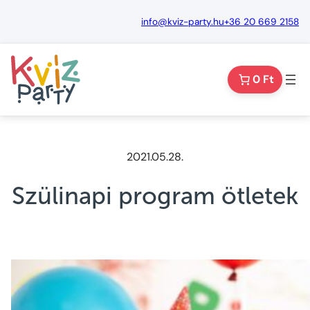
Ugrás
info@kviz-party.hu
+36 20 669 2158
a
tartalomhoz
0 Ft
2021.05.28.
Szülinapi program ötletek