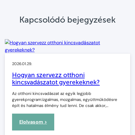
Kapcsolódó bejegyzések
2026.01.29.
Hogyan szervezz otthoni
kincsvadászatot gyerekeknek?
Az otthoni kincsvadászat az egyik legjobb
gyerekprogram:izgalmas, mozgalmas, együttműködésre
épít és hatalmas élmény tud lenni. De csak akkor,…
:
Elolvasom >
Hogyan