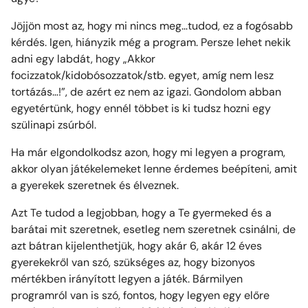
Jöjjön most az, hogy mi nincs meg…tudod, ez a fogósabb
kérdés. Igen, hiányzik még a program. Persze lehet nekik
adni egy labdát, hogy „Akkor
focizzatok/kidobósozzatok/stb. egyet, amíg nem lesz
tortázás…!”, de azért ez nem az igazi. Gondolom abban
egyetértünk, hogy ennél többet is ki tudsz hozni egy
szülinapi zsúrból.
Ha már elgondolkodsz azon, hogy mi legyen a program,
akkor olyan játékelemeket lenne érdemes beépíteni, amit
a gyerekek szeretnek és élveznek.
Azt Te tudod a legjobban, hogy a Te gyermeked és a
barátai mit szeretnek, esetleg nem szeretnek csinálni, de
azt bátran kijelenthetjük, hogy akár 6, akár 12 éves
gyerekekről van szó, szükséges az, hogy bizonyos
mértékben irányított legyen a játék. Bármilyen
programról van is szó, fontos, hogy legyen egy előre